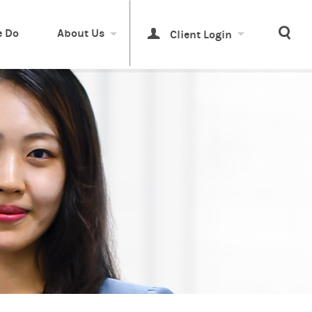
Sea
 Do
About Us
Client Login