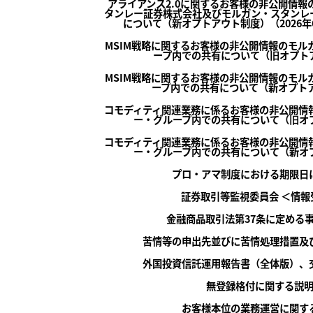
アライアンス2.0に関するお客様の非公開情報
タンレー証券株式会社及びモルガン・スタンレ
について（新オプトアウト制度）（2026年
MSIM戦略に関するお客様の非公開情報のモル
ープ内での共有について（旧オプト
MSIM戦略に関するお客様の非公開情報のモル
ープ内での共有について（新オプトア
コモディティ関連業務に係るお客様の非公開情
ー・グループ内での共有について（旧オ
コモディティ関連業務に係るお客様の非公開情
ー・グループ内での共有について（新オ
プロ・アマ制度における期限日
証券取引等監視委員会 ＜情報
金融商品取引法第37条に定める
苦情等の申出先並びに苦情処理措置及
外国投資信託運用報告書（全体版）、
無登録格付に関する説
お客様本位の業務運営に関す