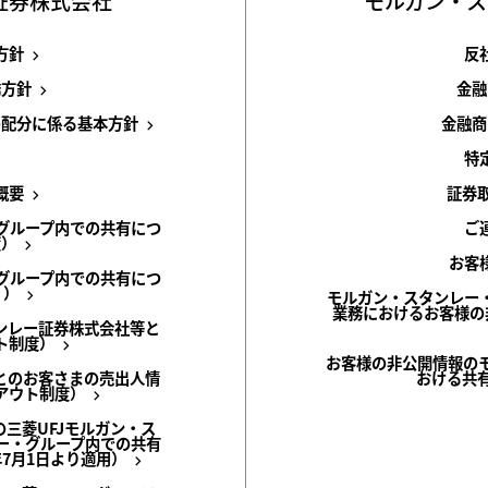
証券株式会社
モルガン・ス
方針
反
誘方針
金融
の配分に係る基本方針
金融商
特
概要
証券
グループ内での共有につ
ご
度）
お客
グループ内での共有につ
 ）
モルガン・スタンレー
業務におけるお客様の
ンレー証券株式会社等と
ト制度）
お客様の非公開情報の
とのお客さまの売出人情
おける共
アウト制度）
の三菱UFJモルガン・ス
ー・グループ内での共有
年7月1日より適用）