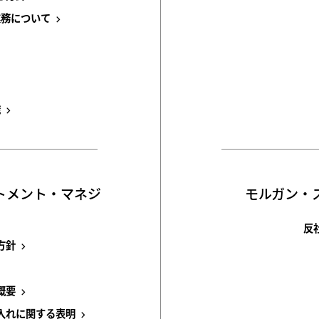
業務について
識
トメント・マネジ
モルガン・
反
方針
概要
入れに関する表明