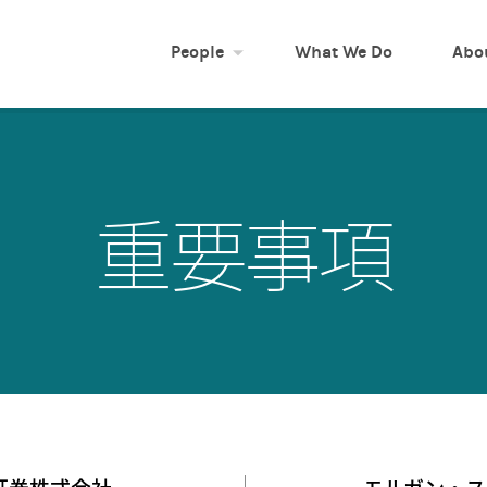
People
What We Do
Abo
重要事項