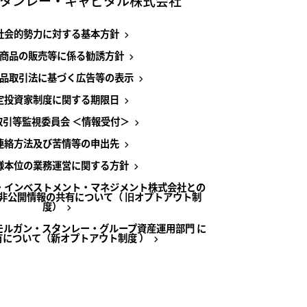
タンレー・キャピタル株式会社
社会的勢力に対する基本方針
商品の販売等に係る勧誘方針
品取引法に基づく広告等の表示
定投資家制度に関する期限日
取引等監視委員会 ＜情報受付＞
連絡方法及び苦情等の申出先
様本位の業務運営に関する方針
・インベストメント・マネジメント株式会社との
非公開情報の共有について（ 旧オプトアウト制
度）
モルガン・スタンレー・グループ資産運用部門 に
有について（新オプトアウト制度 ）