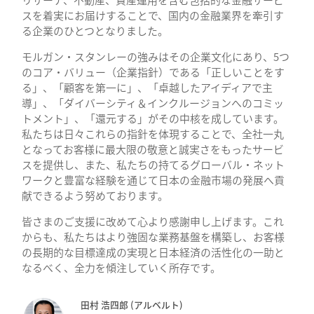
リサーチ、不動産、資産運用を含む包括的な金融サービ
スを着実にお届けすることで、国内の金融業界を牽引す
る企業のひとつとなりました。
モルガン・スタンレーの強みはその企業文化にあり、5つ
のコア・バリュー（企業指針）である「正しいことをす
る」、「顧客を第一に」、「卓越したアイディアで主
導」、「ダイバーシティ＆インクルージョンへのコミッ
トメント」、「還元する」がその中核を成しています。
私たちは日々これらの指針を体現することで、全社一丸
となってお客様に最大限の敬意と誠実さをもったサービ
スを提供し、また、私たちの持てるグローバル・ネット
ワークと豊富な経験を通じて日本の金融市場の発展へ貢
献できるよう努めております。
皆さまのご支援に改めて心より感謝申し上げます。これ
からも、私たちはより強固な業務基盤を構築し、お客様
の長期的な目標達成の実現と日本経済の活性化の一助と
なるべく、全力を傾注していく所存です。
田村 浩四郎 (アルベルト)