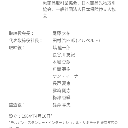
融商品取引業協会、日本商品先物取引
協会、一般社団法人日本保険仲立人協
会
取締役会長：
尾藤 大祐
代表取締役社長：
田村 浩四郎 (アルベルト)
取締役：
塙 龍一郎
長谷川 友紀
本城 史朗
角間 英樹
ケン・マーナー
長戸 夏恵
露﨑 剛志
梅津 ⾹織
監査役：
猪鼻 孝夫
設立：1984年4月16日*
*モルガン・スタンレー・インターナショナル・リミテッド 東京支店の