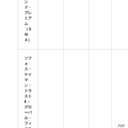
ン
ド・
プレ
ミア
ム
（Ｓ
Ｍ
Ａ）
ソフ
ォ
ス・
ケイ
マ
ン・
トラ
スト
Ⅱ －
グロ
ーバ
ル・
フィ
PDF