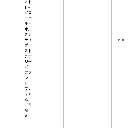
スト
Ⅱ －
グロ
ーバ
ル・
オル
タナ
PDF
ティ
ブ・
スト
ラテ
ジー
ズ・
ファ
ン
ド・
プレ
ミア
ム
（Ｓ
Ｍ
Ａ）