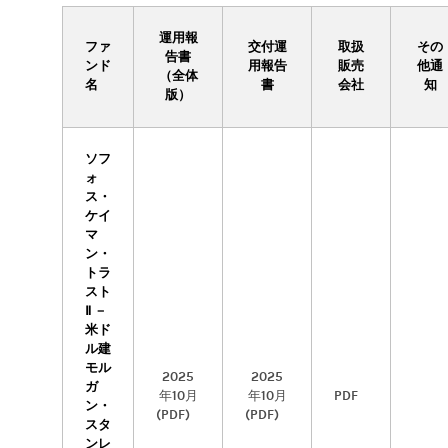
運用報
ファ
交付運
取扱
その
告書
ンド
用報告
販売
他通
（全体
名
書
会社
知
版）
ソフ
ォ
ス・
ケイ
マ
ン・
トラ
スト
Ⅱ －
米ド
ル建
モル
2025
2025
ガ
年10月
年10月
PDF
ン・
(PDF)
(PDF)
スタ
ンレ