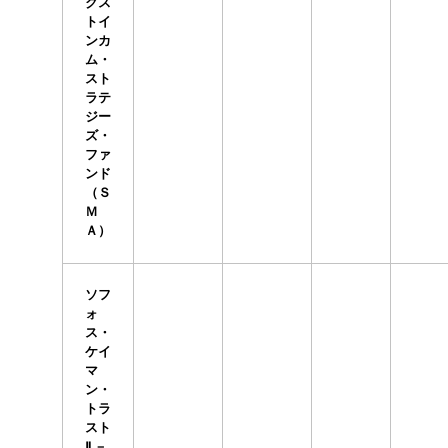
クス
トイ
ンカ
ム・
スト
ラテ
ジー
ズ・
ファ
ンド
（Ｓ
Ｍ
Ａ）
ソフ
ォ
ス・
ケイ
マ
ン・
トラ
スト
Ⅱ －