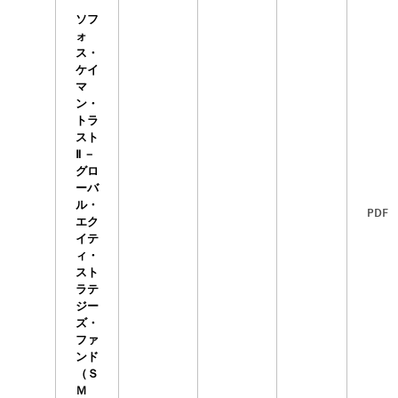
ソフ
ォ
ス・
ケイ
マ
ン・
トラ
スト
Ⅱ －
グロ
ーバ
ル・
PDF
エク
イテ
ィ・
スト
ラテ
ジー
ズ・
ファ
ンド
（Ｓ
Ｍ