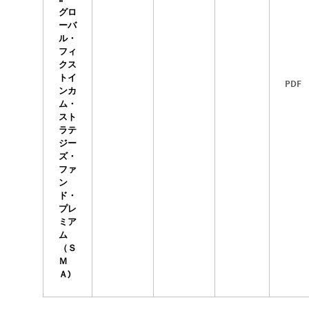
グロ
ーバ
ル・
フィ
クス
トイ
PDF
ンカ
ム・
スト
ラテ
ジー
ズ・
ファ
ン
ド・
プレ
ミア
ム
（Ｓ
Ｍ
Ａ)