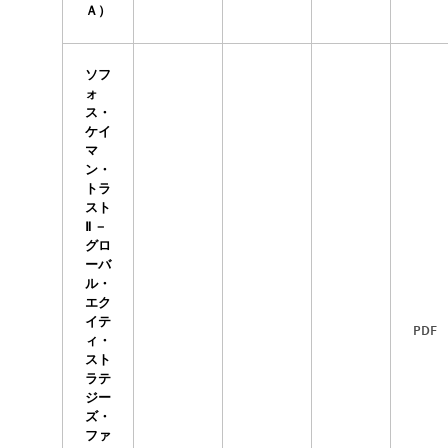
Ａ）
ソフ
ォ
ス・
ケイ
マ
ン・
トラ
スト
Ⅱ －
グロ
ーバ
ル・
エク
イテ
PDF
ィ・
スト
ラテ
ジー
ズ・
ファ