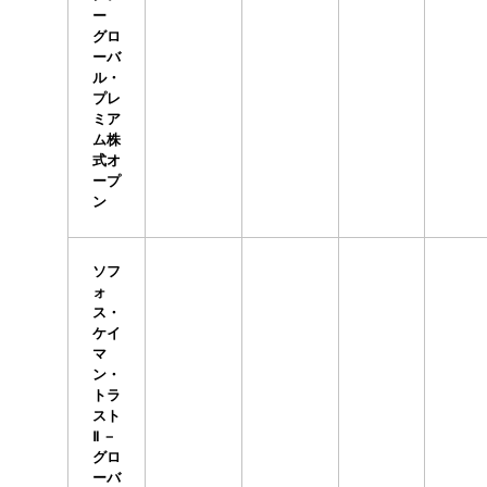
ー
グロ
ーバ
ル・
プレ
ミア
ム株
式オ
ープ
ン
ソフ
ォ
ス・
ケイ
マ
ン・
トラ
スト
Ⅱ －
グロ
ーバ