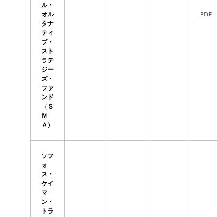
ル・
PDF
オル
タナ
ティ
ブ・
スト
ラテ
ジー
ズ・
ファ
ンド
（Ｓ
Ｍ
Ａ）
ソフ
ォ
ス・
ケイ
マ
ン・
トラ