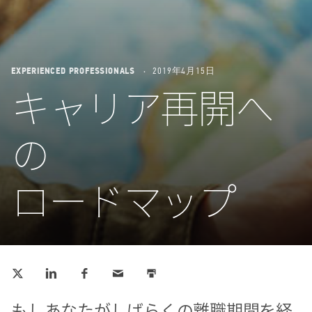
EXPERIENCED PROFESSIONALS
2019年4月15日
キャリア再開へ
の
ロードマップ
Tweet
Share
Share
Email
Print
this
this
this
this
this
on
on
LinkedIn
Facebook
もしあなたがしばらくの離職期間を経