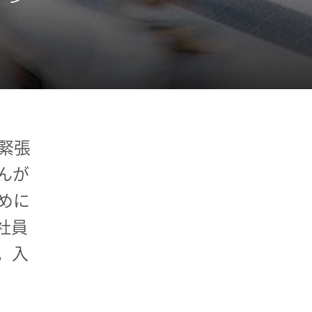
緊張
んが
めに
社員
。入