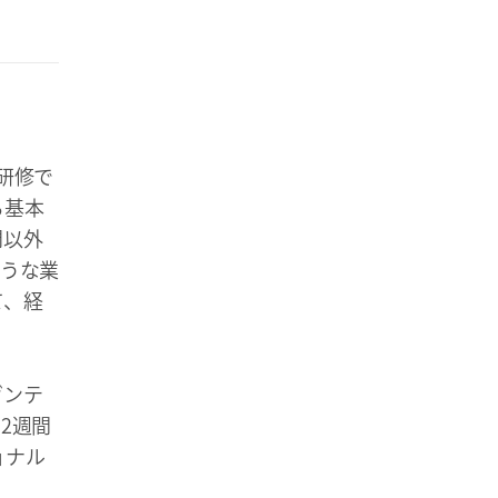
研修で
る基本
門以外
ような業
て、経
ゼンテ
2週間
ョナル