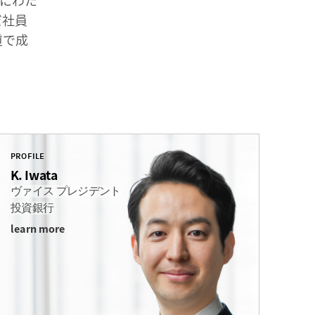
年にわた
だ社員
道で成
PROFILE
K. Iwata
ヴァイス
プレジデント
投資銀行
learn more