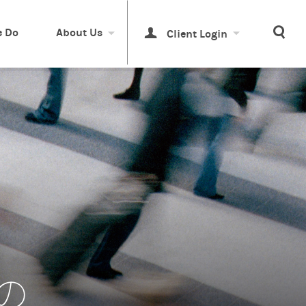
Sea
 Do
About Us
Client Login
の