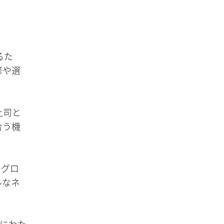
るた
修や選
上司と
合う機
でグロ
ルなネ