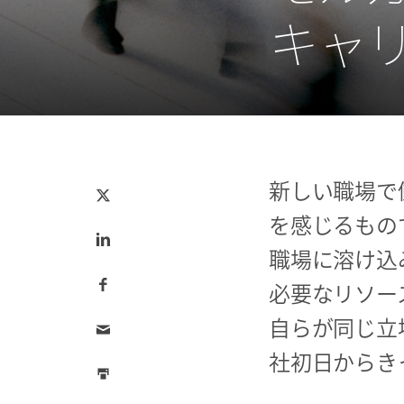
キャ
Tweet
新しい職場で
this
を感じるもの
Share
this
on
職場に溶け込
LinkedIn
Share
this
必要なリソー
on
Facebook
Email
自らが同じ立
this
社初日からき
Print
this