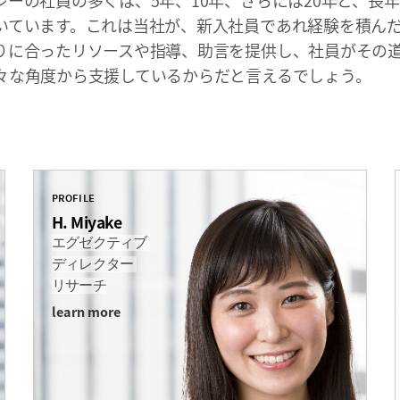
レーの社員の多くは、5年、10年、さらには20年と、長
いています。これは当社が、新入社員であれ経験を積ん
りに合ったリソースや指導、助言を提供し、社員がその
々な角度から支援しているからだと言えるでしょう。
PROFILE
H. Miyake
エグゼクティブ
ディレクター
リサーチ
learn more