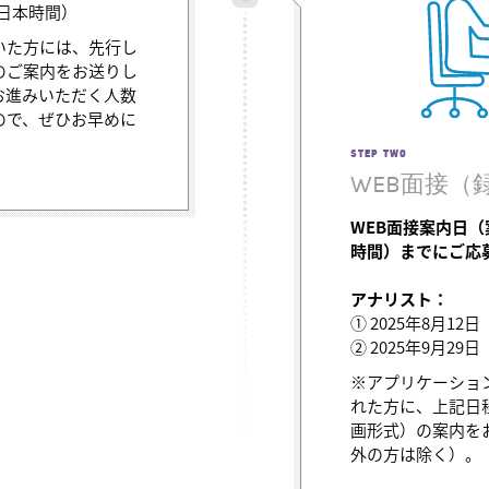
5（日本時間）
いた方には、先行し
のご案内をお送りし
お進みいただく人数
ので、ぜひお早めに
STEP TWO
WEB面接（
WEB面接案内日
時間）までにご応
アナリスト：
① 2025年8月12
② 2025年9月29
※アプリケーショ
れた方に、上記日
画形式）の案内を
外の方は除く）。