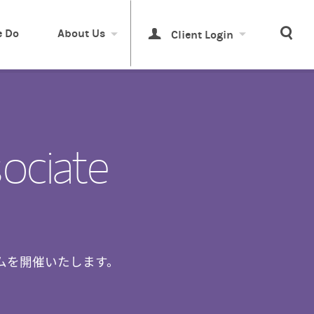
Sea
 Do
About Us
Client Login
ociate
ムを開催いたします。