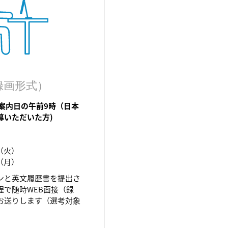
録画形式）
（案内日の午前9時（日本
募いただいた方)
日（火）
日（月）
ンと英文履歴書を提出さ
程で随時WEB面接（録
お送りします（選考対象