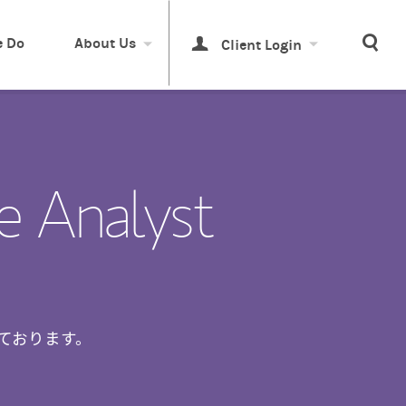
Sea
 Do
About Us
Client Login
e Analyst
ております。