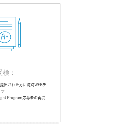
受検：
を提出された方に随時WEBテ
ます
nsight Program応募者の再受