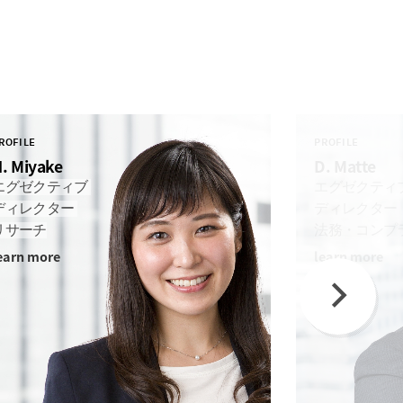
ROFILE
PROFILE
. Miyake
D. Matte
エグゼクティブ
エグゼクティ
ディレクター
ディレクター
リサーチ
法務・コンプ
earn more
learn more
Next