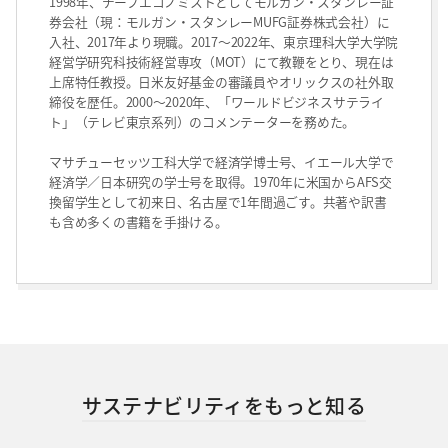
1998年、チーフエコノミストとしてモルガン・スタンレー証
券会社（現：モルガン・スタンレーMUFG証券株式会社）に
入社、2017年より現職。2017～2022年、東京理科大学大学院
経営学研究科技術経営専攻（MOT）にて教鞭をとり、現在は
上席特任教授。日米友好基金の審議員やオリックスの社外取
締役を歴任。2000～2020年、「ワールドビジネスサテライ
ト」（テレビ東京系列）のコメンテーターを務めた。
マサチューセッツ工科大学で経済学博士号、イエール大学で
経済学／日本研究の学士号を取得。1970年に米国からAFS交
換留学生として初来日、名古屋で1年間過ごす。共著や訳書
も含め多くの書籍を手掛ける。
サステナビリティをもっと知る