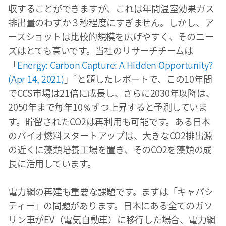
収することができますが、これは年間温室効果ガス
排出量のわずか３秒程度にすぎません。しかし、ア
ースショットは比較的規模を広げやすく、そのニー
ズはとても高いです。当社のリサーチチームは
「
Energy: Carbon Capture: A Hidden Opportunity?
(Apr 14, 2021)
」
＊
と題したレポートで、この10年間
でCCS市場は21倍に成長し、さらに2030年以降は、
2050年まで毎年10％ずつ上昇すると予測していま
す。貯留されたCO2は再利用も可能です。ある日本
のバイオ燃料スタートアップは、大きなCO2排出源
の近くに藻類培養工場を置き、そのCO2を藻類の成
長に活用しています。
電力網の再建も重要な課題です。まずは「キャパシ
ティー」の問題があります。日本にある全てのガソ
リン車がEV（電気自動車）に移行した場合、電力網