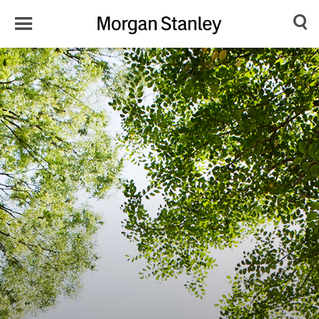
Toggle
Morgan
Search
Menu
Stanley
Japan