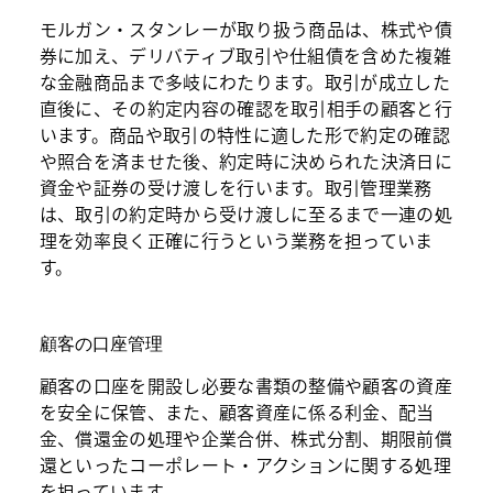
モルガン・スタンレーが取り扱う商品は、株式や債
券に加え、デリバティブ取引や仕組債を含めた複雑
な金融商品まで多岐にわたります。取引が成立した
直後に、その約定内容の確認を取引相手の顧客と行
います。商品や取引の特性に適した形で約定の確認
や照合を済ませた後、約定時に決められた決済日に
資金や証券の受け渡しを行います。取引管理業務
は、取引の約定時から受け渡しに至るまで一連の処
理を効率良く正確に行うという業務を担っていま
す。
顧客の口座管理
顧客の口座を開設し必要な書類の整備や顧客の資産
を安全に保管、また、顧客資産に係る利金、配当
金、償還金の処理や企業合併、株式分割、期限前償
還といったコーポレート・アクションに関する処理
を担っています。